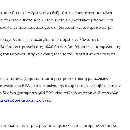
τοσελίδα του “‘Η έρευνα έχει δείξει ότι οι περισσότεροι καρκίνοι
ι το 60 τοις εκατό έως 70 τοις εκατό των καρκίνων μπορούν να
 και με τις απλές αλλαγές στη διατροφή και τον τρόπο ζωής”.
 ασχολείται με τις αλλαγές που μπορείτε να κάνετε στις
ελτιώσουν την υγεία σας, αλλά θα σας βοηθήσουν να αποφύγετε τις
ς του καρκίνου. Καρκινογόνες τοξίνες που πρέπει να αποφεύγετε
στις ρητίνες, χρησιμοποιείται για την επίστρωση μεταλλικών
υνδέσει το ΒΡΑ με τον καρκίνο, την στειρότητα, τον διαβήτη και την
 δεν έχει χρησιμοποιηθεί BPA, είναι πιθανό να περιέχει δισφαινόλη-
ά και οδοντιατρικά προϊόντα.
ην πρόληψη των τροφίμων από την αλλοίωση, μπορούν επίσης να