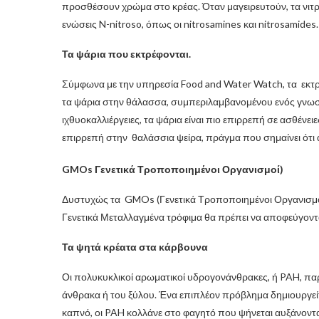
προσθέσουν χρώμα στο κρέας. Όταν μαγειρευτούν, τα νιτρ
ενώσεις N-nitroso, όπως οι nitrosamines και nitrosamides.
Τα ψάρια που εκτρέφονται.
Σύμφωνα με την υπηρεσία Food and Water Watch, τα εκτ
τα ψάρια στην θάλασσα, συμπεριλαμβανομένου ενός γνω
ιχθυοκαλλιέργειες, τα ψάρια είναι πιο επιρρεπή σε ασθένειε
επιρρεπή στην θαλάσσια ψείρα, πράγμα που σημαίνει ότι 
GMOs Γενετικά Τροποποιημένοι Οργανισμοί)
Δυστυχώς τα GMOs (Γενετικά Τροποποιημένοι Οργανισμοί)
Γενετικά Μεταλλαγμένα τρόφιμα θα πρέπει να αποφεύγοντα
Τα ψητά κρέατα στα κάρβουνα
Οι πολυκυκλικοί αρωματικοί υδρογονάνθρακες, ή PAH, π
άνθρακα ή του ξύλου. Ένα επιπλέον πρόβλημα δημιουργείτα
καπνό, οι PAH κολλάνε στο φαγητό που ψήνεται αυξάνοντα