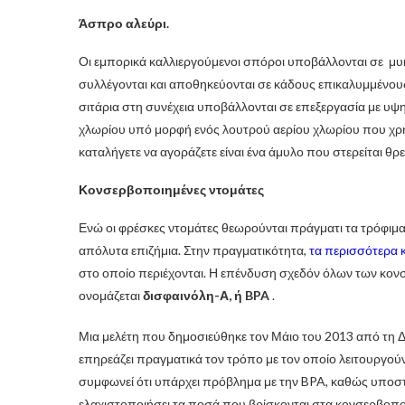
Άσπρο αλεύρι.
Οι εμπορικά καλλιεργούμενοι σπόροι υποβάλλονται σε μυ
συλλέγονται και αποθηκεύονται σε κάδους επικαλυμμένους
σιτάρια στη συνέχεια υποβάλλονται σε επεξεργασία με υψη
χλωρίου υπό μορφή ενός λουτρού αερίου χλωρίου που χρησι
καταλήγετε να αγοράζετε είναι ένα άμυλο που στερείται θρε
Κονσερβοποιημένες ντομάτες
Ενώ οι φρέσκες ντομάτες θεωρούνται πράγματι τα τρόφιμ
απόλυτα επιζήμια. Στην πραγματικότητα,
τα περισσότερα
στο οποίο περιέχονται. Η επένδυση σχεδόν όλων των κονσ
ονομάζεται
δισφαινόλη-Α, ή BPA
.
Μια μελέτη που δημοσιεύθηκε τον Μάιο του 2013 από τη Δ
επηρεάζει πραγματικά τον τρόπο με τον οποίο λειτουργού
συμφωνεί ότι υπάρχει πρόβλημα με την BPA, καθώς υποστηρ
ελαχιστοποιήσει τα ποσά που βρίσκονται στα κονσερβοπο