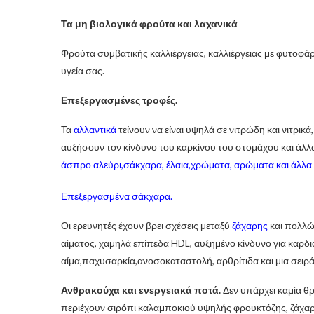
Τα μη βιολογικά φρούτα και λαχανικά
Φρούτα συμβατικής καλλιέργειας, καλλιέργειας με φυτοφάρμ
υγεία σας.
Επεξεργασμένες τροφές.
Τα
αλλαντικά
τείνουν να είναι υψηλά σε νιτρώδη και νιτρι
αυξήσουν τον κίνδυνο του καρκίνου του στομάχου και άλ
άσπρο αλεύρι,σάκχαρα, έλαια,χρώματα, αρώματα και άλλα 
Επεξεργασμένα σάκχαρα.
Οι ερευνητές έχουν βρει σχέσεις μεταξύ
ζάχαρης
και πολλώ
αίματος, χαμηλά επίπεδα HDL, αυξημένο κίνδυνο για καρδ
αίμα,παχυσαρκία,ανοσοκαταστολή, αρθρίτιδα και μια σειρά
Ανθρακούχα και ενεργειακά ποτά.
Δεν υπάρχει καμία θρ
περιέχουν σιρόπι καλαμποκιού υψηλής φρουκτόζης, ζάχαρη