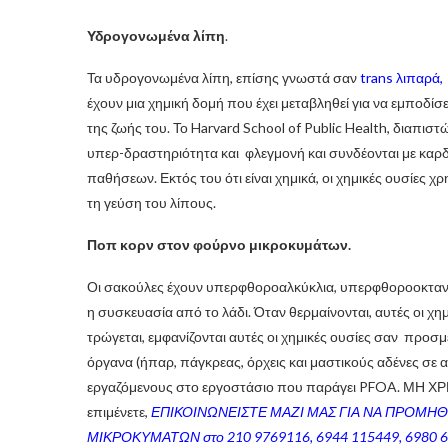
Υδρογονωμένα λίπη
.
Τα υδρογονωμένα λίπη, επίσης γνωστά σαν
trans λιπαρά,
έχουν μια χημική δομή που έχει μεταβληθεί για να εμποδίσει
της ζωής του. Το Harvard School of Public Health, διαπιστ
υπερ-δραστηριότητα και φλεγμονή και συνδέονται με καρδι
παθήσεων. Εκτός του ότι είναι χημικά, οι χημικές ουσίες 
τη γεύση του λίπους.
Ποπ κορν στον φούρνο μικροκυμάτων.
Οι σακούλες έχουν υπερφθοροαλκύκλια, υπερφθοροοκτανοϊ
η συσκευασία από το λάδι. Όταν θερμαίνονται, αυτές οι χ
τρώγεται, εμφανίζονται αυτές οι χημικές ουσίες σαν προσμε
όργανα (ήπαρ, πάγκρεας, όρχεις και μαστικούς αδένες σε 
εργαζόμενους στο εργοστάσιο που παράγει PFOA. Μ
επιμένετε,
ΕΠΙΚΟΙΝΩΝΕΙΣΤΕ ΜΑΖΙ ΜΑΣ ΓΙΑ ΝΑ ΠΡΟΜΗ
ΜΙΚΡΟΚΥΜΑΤΩΝ στο 210 9769116, 6944 115449, 6980 