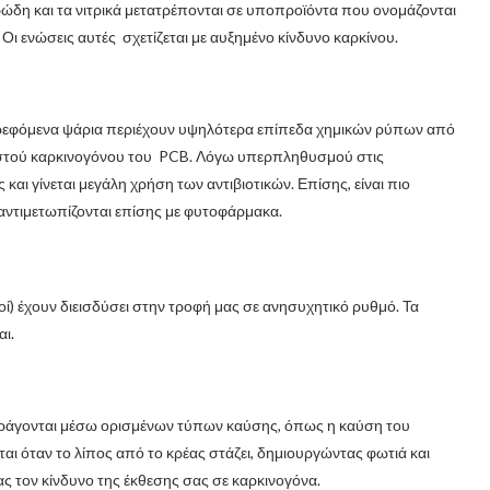
ώδη και τα νιτρικά μετατρέπονται σε υποπροϊόντα που ονομάζονται
 Οι ενώσεις αυτές σχετίζεται με αυξημένο κίνδυνο καρκίνου.
ρεφόμενα ψάρια περιέχουν υψηλότερα επίπεδα χημικών ρύπων από
στού καρκινογόνου του PCB. Λόγω υπερπληθυσμού στις
ς και γίνεται μεγάλη χρήση των αντιβιοτικών. Επίσης, είναι πιο
αντιμετωπίζονται επίσης με φυτοφάρμακα.
 έχουν διεισδύσει στην τροφή μας σε ανησυχητικό ρυθμό. Τα
ι.
αράγονται μέσω ορισμένων τύπων καύσης, όπως η καύση του
ι όταν το λίπος από το κρέας στάζει, δημιουργώντας φωτιά και
ς τον κίνδυνο της έκθεσης σας σε καρκινογόνα.