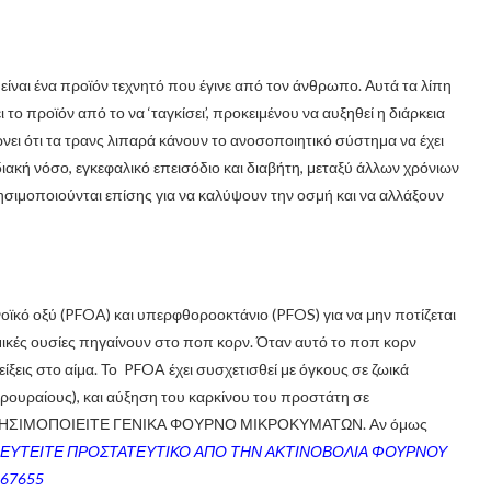
είναι ένα προϊόν τεχνητό που έγινε από τον άνθρωπο. Αυτά τα λίπη
 το προϊόν από το να ‘ταγκίσει’, προκειμένου να αυξηθεί η διάρκεια
ώνει ότι τα τρανς λιπαρά κάνουν το ανοσοποιητικό σύστημα να έχει
ακή νόσο, εγκεφαλικό επεισόδιο και διαβήτη, μεταξύ άλλων χρόνιων
χρησιμοποιούνται επίσης για να καλύψουν την οσμή και να αλλάξουν
κό οξύ (PFOA) και υπερφθοροοκτάνιο (PFOS) για να μην ποτίζεται
ημικές ουσίες πηγαίνουν στο ποπ κορν. Όταν αυτό το ποπ κορν
ίξεις στο αίμα. Το PFOA έχει συσχετισθεί με όγκους σε ζωικά
αρουραίους), και αύξηση του καρκίνου του προστάτη σε
Η ΧΡΗΣΙΜΟΠΟΙΕΙΤΕ ΓΕΝΙΚΑ ΦΟΥΡΝΟ ΜΙΚΡΟΚΥΜΑΤΩΝ. Αν όμως
ΘΕΥΤΕΙΤΕ ΠΡΟΣΤΑΤΕΥΤΙΚΟ ΑΠΟ ΤΗΝ ΑΚΤΙΝΟΒΟΛΙΑ ΦΟΥΡΝΟΥ
667655