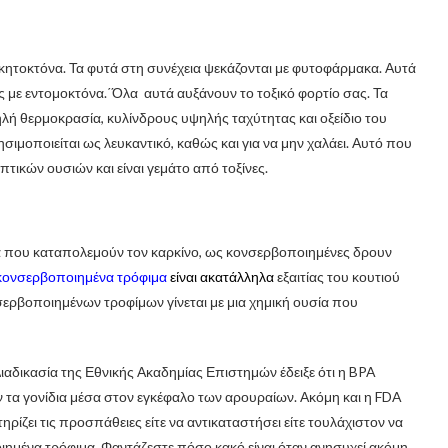
κητοκτόνα. Τα φυτά στη συνέχεια ψεκάζονται με φυτοφάρμακα. Αυτά
 με εντομοκτόνα.΄Όλα αυτά αυξάνουν το τοξικό φορτίο σας. Τα
λή θερμοκρασία, κυλίνδρους υψηλής ταχύτητας και οξείδιο του
μοποιείται ως λευκαντικό, καθώς και για να μην χαλάει. Αυτό που
πτικών ουσιών και είναι γεμάτο από τοξίνες.
α που καταπολεμούν τον καρκίνο, ως κονσερβοποιημένες δρουν
 κονσερβοποιημένα τρόφιμα
είναι ακατάλληλα
εξαιτίας του κουτιού
ερβοποιημένων τροφίμων γίνεται με μια χημική ουσία που
ιαδικασία της Εθνικής Ακαδημίας Επιστημών έδειξε ότι η BPA
ν τα γονίδια μέσα στον εγκέφαλο των αρουραίων. Ακόμη και η FDA
ίζει τις προσπάθειες είτε να αντικαταστήσει είτε τουλάχιστον να
ιημένα τρόφιμα. Φαντάζεστε πόσο κακό είναι όταν ανησυχεί ακόμη