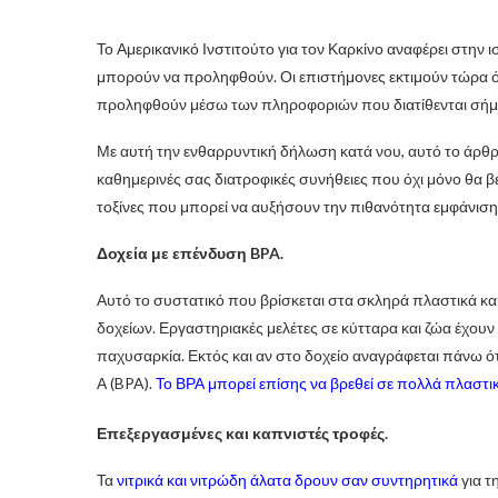
Το Αμερικανικό Ινστιτούτο για τον Καρκίνο αναφέρει στην ισ
μπορούν να προληφθούν. Οι επιστήμονες εκτιμούν τώρα ότ
προληφθούν μέσω των πληροφοριών που διατίθενται σήμερα
Με αυτή την ενθαρρυντική δήλωση κατά νου, αυτό το άρθρο
καθημερινές σας διατροφικές συνήθειες που όχι μόνο θα β
τοξίνες που μπορεί να αυξήσουν την πιθανότητα εμφάνιση
Δοχεία με επένδυση BPA.
Αυτό το συστατικό που βρίσκεται στα σκληρά πλαστικά και 
δοχείων. Εργαστηριακές μελέτες σε κύτταρα και ζώα έχουν σ
παχυσαρκία. Εκτός και αν στο δοχείο αναγράφεται πάνω ότι
Α (BPA).
Το ΒΡΑ μπορεί επίσης να βρεθεί σε πολλά πλαστικ
Επεξεργασμένες και καπνιστές τροφές.
Τα
νιτρικά και νιτρώδη άλατα δρουν σαν συντηρητικά
για τ