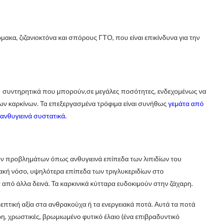
ακα, ζιζανιοκτόνα και σπόρους ΓΤΟ, που είναι επικίνδυνα για την
κά, συντηρητικά που μπορούν,σε μεγάλες ποσότητες, ενδεχομένως να
λων καρκίνων. Τα επεξεργασμένα τρόφιμα είναι συνήθως
γεμάτα από
ανθυγιεινά συστατικά.
ν προβλημάτων όπως ανθυγιεινά επίπεδα των λιπιδίων του
ιακή νόσο, υψηλότερα επίπεδα των τριγλυκεριδίων στο
 από άλλα δεινά. Τα καρκινικά κύτταρα ευδοκιμούν στην ζάχαρη.
επτική αξία στα ανθρακούχα ή τα ενεργειακά ποτά. Αυτά τα ποτά
, χρωστικές, βρωμιωμένο φυτικό έλαιο (ένα επιβραδυντικό