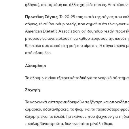
φλόγας), ασπαρτάμη και άλλες χημικές ουσίες. Ληστεύουν 
Πρωτεΐνη Σόγιας.
Το 90-95 τοις εκατό της σόγιας που καλλ
σόγιας, είναι ‘Roundup ready’, που σημαίνει ότι είναι γεν
American Dietetic Association, οι ‘Roundup ready’ πρωτεΐ
μπορούν να αναπτύξουν ή να καθυστερήσουν την ικανότητ
θρεπτικά συστατικά στη ροή του αίματος. Η σόγια περνά μ
από αλουμίνιο.
Αλουμίνιιο
Το αλουμίνιο είναι εξαιρετικά τοξικό για το νευρικό σύστημ
Ζάχαρη.
Τα καρκινικά κύτταρα ευδοκιμούν σε ζάχαρη και οποιαδήπ
ζυμαρικά, υδατάνθρακες, το ψωμί και τα περισσότερα φρούτ
ζάχαρης είναι το κλειδί. Για εκείνους που ψάχνουν για τη 
περιλαμβάνει φρούτα, δεν είναι τόσο μεγάλο θέμα.