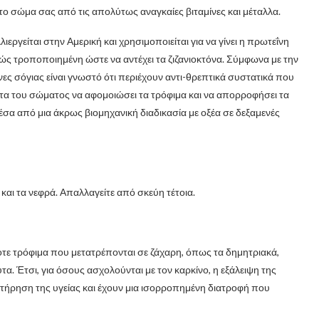
το σώμα σας από τις απολύτως αναγκαίες βιταμίνες και μέταλλα.
ιεργείται στην Αμερική και χρησιμοποιείται για να γίνει η πρωτεΐνη
ετικώς τροποποιημένη ώστε να αντέχει τα ζιζανιοκτόνα. Σύμφωνα με την
νες σόγιας είναι γνωστό ότι περιέχουν αντι-θρεπτικά συστατικά που
α του σώματος να αφομοιώσει τα τρόφιμα και να απορροφήσει τα
έσα από μια άκρως βιομηχανική διαδικασία με οξέα σε δεξαμενές
α και τα νεφρά. Απαλλαγείτε από σκεύη τέτοια.
οτε τρόφιμα που μετατρέπονται σε ζάχαρη, όπως τα δημητριακά,
α. Έτσι, για όσους ασχολούνται με τον καρκίνο, η εξάλειψη της
διατήρηση της υγείας και έχουν μια ισορροπημένη διατροφή που