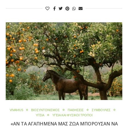
VIVAMUS
ΒΙΟΣΥΝΤΟΝΙΣΜΌΣ
ΠΑΘΉΣΕΙΣ
ΣΥΜΒΟΥΛΕΣ
ΥΓΕΙΑ
ΥΓΕΊΑ ΚΑΙ ΦΥΣΙΚΟΙ ΤΡΟΠΟΙ
«ΑΝ ΤΑ ΑΓΑΠΗΜΈΝΑ ΜΑΣ ΖΏΑ ΜΠΟΡΟΎΣΑΝ ΝΑ