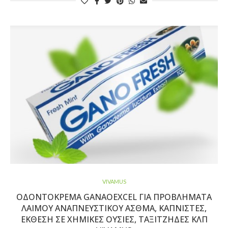
VIVAMUS
ΟΔΟΝΤΌΚΡΕΜΑ GANAOEXCEL ΓΙΑ ΠΡΟΒΛΉΜΑΤΑ
ΛΑΙΜΟΎ ΑΝΑΠΝΕΥΣΤΙΚΟΎ ΆΣΘΜΑ, ΚΑΠΝΙΣΤΈΣ,
ΈΚΘΕΣΗ ΣΕ ΧΗΜΙΚΈΣ ΟΥΣΊΕΣ, ΤΑΞΙΤΖΉΔΕΣ ΚΛΠ