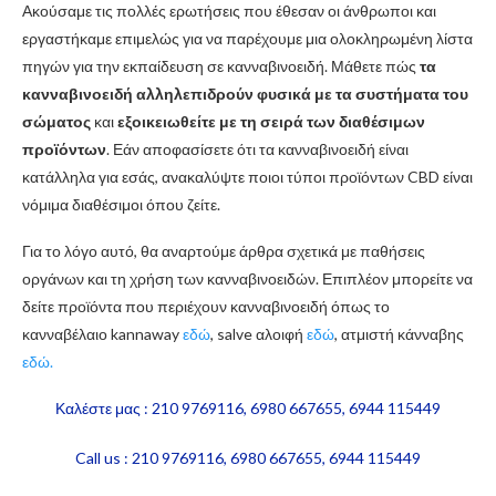
Ακούσαμε τις πολλές ερωτήσεις που έθεσαν οι άνθρωποι και
εργαστήκαμε επιμελώς για να παρέχουμε μια ολοκληρωμένη λίστα
πηγών για την εκπαίδευση σε κανναβινοειδή. Μάθετε πώς
τα
κανναβινοειδή αλληλεπιδρούν φυσικά με τα συστήματα του
σώματος
και
εξοικειωθείτε με τη σειρά των διαθέσιμων
προϊόντων
. Εάν αποφασίσετε ότι τα κανναβινοειδή είναι
κατάλληλα για εσάς, ανακαλύψτε ποιοι τύποι προϊόντων CBD είναι
νόμιμα διαθέσιμοι όπου ζείτε.
Για το λόγο αυτό, θα αναρτούμε άρθρα σχετικά με παθήσεις
οργάνων και τη χρήση των κανναβινοειδών. Επιπλέον μπορείτε να
δείτε προϊόντα που περιέχουν κανναβινοειδή όπως το
κανναβέλαιο kannaway
εδώ
, salve αλοιφή
εδώ
, ατμιστή κάνναβης
εδώ.
Καλέστε μας : 210 9769116, 6980 667655, 6944 115449
Call us : 210 9769116, 6980 667655, 6944 115449