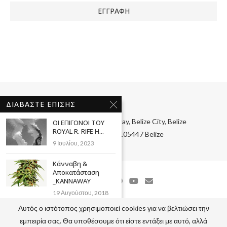
ΔΙΑΒΆΣΤΕ ΕΠΊΣΗΣ
1 ½ Miles Northern Highway, Belize City, Belize
ΟΙ ΕΠΙΓΟΝΟΙ ΤΟΥ
ROYAL R. RIFE Η...
Registration No : 105447 Belize
9 Ιουλίου, 2023
Κάνναβη &
Αποκατάσταση
_KANNAWAY
19 Αυγούστου, 2018
Αυτός ο ιστότοπος χρησιμοποιεί cookies για να βελτιώσει την
Covid19 συσκευή
@2020 - All Right Reserved. Designed and Developed by
Tsilis
εμπειρία σας. Θα υποθέσουμε ότι είστε εντάξει με αυτό, αλλά
SARS Vivamus