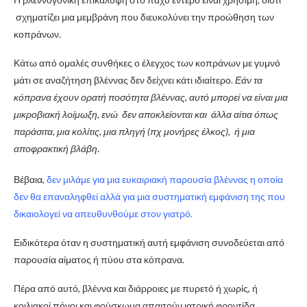
σχηματίζει μια μεμβράνη που διευκολύνει την προώθηση των
κοπράνων.
Κάτω από ομαλές συνθήκες ο έλεγχος των κοπράνων με γυμνό
μάτι σε αναζήτηση βλέννας δεν δείχνει κάτι ιδιαίτερο.
Εάν τα
κόπρανα έχουν ορατή ποσότητα βλέννας, αυτό μπορεί να είναι μια
μικροβιακή λοίμωξη, ενώ δεν αποκλείονται και άλλα αίτια όπως
παράσιτα, μια κολίτις, μια πληγή (πχ μονήρες έλκος), ή μια
αποφρακτική βλάβη
.
Βέβαια,
δεν μιλάμε για μια ευκαιριακή παρουσία βλέννας η οποία
δεν θα επαναληφθεί αλλά για μια συστηματική εμφάνιση της που
δικαιολογεί να απευθυνθούμε στον γιατρό.
Ειδικότερα όταν η συστηματική αυτή εμφάνιση συνοδεύεται από
παρουσία αίματος ή πύου στα κόπρανα.
Πέρα από αυτό, βλέννα και διάρροιες με πυρετό ή χωρίς, ή
κοιλιακοί πόνοι και φούσκωμα απαιτούν ιατρική φροντίδα.