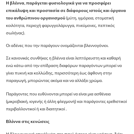
Η βλέννα, παράγεται φυσιολογικά για να προσφέρει
επικάλυψη και προστασία σε διάφορους ιστούς και όργανα
του ανθρώπινου οργανισμού
(μύτη, ιγμόρεια, στοματική
κοιλότητα, περιοχή φαρυγγολάρυγγα, πνεύμονες, πεπτικός
σωλήνας).
Οι αδένες που την παράγουν ονομάζονται βλεννογόνιοι.
Σε κανονικές συνθήκες η βλέννα είναι λεπτόρευστη και καθαρή
ενώ κάτω από την επίδραση διαφόρων παραγόντων μπορεί να
γίνει πυκνή και κολλώδης, περισσότερη έως άφθονη στην
παραγωγή, μπορώντας ακόμα και να αλλάξει χρώμα.
Παράγοντες που ευθύνονται μπορεί να είναι μια ασθένεια
(μικροβιακή, ιογενής ή άλλη φλεγμονή) και παράγοντες ερεθιστικοί
περιβαλλοντικοί ή και διαιτητικοί .
Βλέννα στις κενώσεις
Η βλεννογονική επικάλυψη στο παχύ έντερο είναι χρήσιμη, διότι