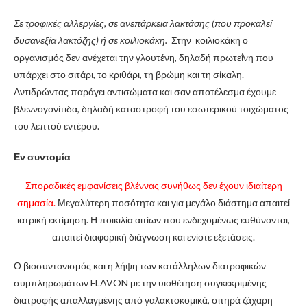
Σε τροφικές αλλεργίες, σε ανεπάρκεια λακτάσης (που προκαλεί
δυσανεξία λακτόζης) ή σε κοιλιοκάκη.
Στην κοιλιοκάκη ο
οργανισμός δεν ανέχεται την γλουτένη, δηλαδή πρωτεΐνη που
υπάρχει στο σιτάρι, το κριθάρι, τη βρώμη και τη σίκαλη.
Αντιδρώντας παράγει αντισώματα και σαν αποτέλεσμα έχουμε
βλεννογονίτιδα, δηλαδή καταστροφή του εσωτερικού τοιχώματος
του λεπτού εντέρου.
Εν συντομία
Σποραδικές εμφανίσεις βλέννας συνήθως δεν έχουν ιδιαίτερη
σημασία.
Μεγαλύτερη ποσότητα και για μεγάλο διάστημα απαιτεί
ιατρική εκτίμηση. Η ποικιλία αιτίων που ενδεχομένως ευθύνονται,
απαιτεί διαφορική διάγνωση και ενίοτε εξετάσεις.
Ο βιοσυντονισμός και η λήψη των κατάλληλων διατροφικών
συμπληρωμάτων FLAVON με την υιοθέτηση συγκεκριμένης
διατροφής απαλλαγμένης από γαλακτοκομικά, σιτηρά ζάχαρη