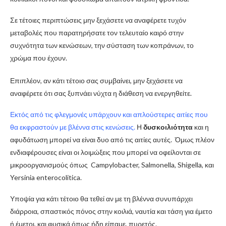
Σε τέτοιες περιπτώσεις μην ξεχάσετε να αναφέρετε τυχόν
μεταβολές που παρατηρήσατε τον τελευταίο καιρό στην
συχνότητα των κενώσεων, την σύσταση των κοπράνων, το
χρώμα που έχουν.
Επιπλέον, αν κάτι τέτοιο σας συμβαίνει, μην ξεχάσετε να
αναφέρετε ότι σας ξυπνάει νύχτα η διάθεση να ενεργηθείτε.
Εκτός από τις φλεγμονές υπάρχουν και απλούστερες αιτίες που
θα εκφραστούν με βλέννα στις κενώσεις.
Η
δυσκοιλιότητα
και η
αφυδάτωση μπορεί να είναι δυο από τις αιτίες αυτές. Όμως πλέον
ενδιαφέρουσες είναι οι λοιμώξεις που μπορεί να οφείλονται σε
μικροοργανισμούς όπως Campylobacter, Salmonella, Shigella, και
Yersinia enterocolitica.
Υποψία για κάτι τέτοιο θα τεθεί αν με τη βλέννα συνυπάρχει
διάρροια, σπαστικός πόνος στην κοιλιά, ναυτία και τάση για έμετο
ή έμετοι, και φυσικά όπως ήδη είπαμε, πυρετός.