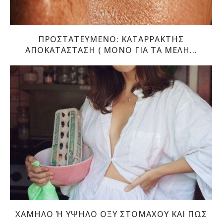
ΠΡOΣΤΑΤΕΥΜΈΝΟ: ΚΑΤΑΡΡΆΚΤΗΣ
ΑΠΟΚΑΤΆΣΤΑΣΗ ( ΜΌΝΟ ΓΙΑ ΤΑ ΜΈΛΗ...
ΧΑΜΗΛΌ Ή ΥΨΗΛΌ ΟΞΎ ΣΤΟΜΆΧΟΥ ΚΑΙ ΠΏΣ Ν