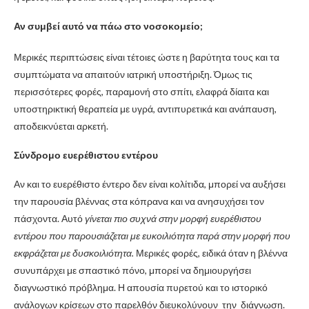
Αν συμβεί αυτό να πάω στο νοσοκομείο;
Μερικές περιπτώσεις είναι τέτοιες ώστε η βαρύτητα τους και τα
συμπτώματα να απαιτούν ιατρική υποστήριξη. Όμως τις
περισσότερες φορές, παραμονή στο σπίτι, ελαφρά δίαιτα και
υποστηρικτική θεραπεία με υγρά, αντιπυρετικά και ανάπαυση,
αποδεικνύεται αρκετή.
Σύνδρομο ευερέθιστου εντέρου
Αν και το ευερέθιστο έντερο δεν είναι κολίτιδα, μπορεί να αυξήσει
την παρουσία βλέννας στα κόπρανα και να ανησυχήσει τον
πάσχοντα. Αυτό
γίνεται πιο συχνά στην μορφή ευερέθιστου
εντέρου που παρουσιάζεται με ευκοιλιότητα παρά στην μορφή που
εκφράζεται με δυσκοιλιότητα.
Μερικές φορές, ειδικά όταν η βλέννα
συνυπάρχει με σπαστικό πόνο, μπορεί να δημιουργήσει
διαγνωστικό πρόβλημα. Η απουσία πυρετού και το ιστορικό
ανάλογων κρίσεων στο παρελθόν διευκολύνουν την διάγνωση.