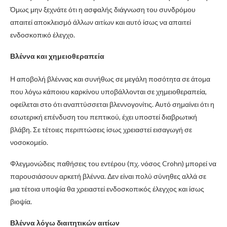
Όμως μην ξεχνάτε ότι η ασφαλής διάγνωση του συνδρόμου
απαιτεί αποκλεισμό άλλων αιτίων και αυτό ίσως να απαιτεί
ενδοσκοπικό έλεγχο.
Βλέννα και χημειοθεραπεία
Η αποβολή βλέννας και συνήθως σε μεγάλη ποσότητα σε άτομα
που λόγω κάποιου καρκίνου υποβάλλονται σε χημειοθεραπεία,
οφείλεται στο ότι αναπτύσσεται βλεννογονίτις. Αυτό σημαίνει ότι η
εσωτερική επένδυση του πεπτικού, έχει υποστεί διαβρωτική
βλάβη. Σε τέτοιες περιπτώσεις ίσως χρειαστεί εισαγωγή σε
νοσοκομείο.
Φλεγμονώδεις παθήσεις του εντέρου (πχ. νόσος Crohn) μπορεί να
παρουσιάσουν αρκετή βλέννα. Δεν είναι πολύ σύνηθες αλλά σε
μια τέτοια υποψία θα χρειαστεί ενδοσκοπικός έλεγχος και ίσως
βιοψία.
Βλέννα λόγω διαιτητικών αιτίων