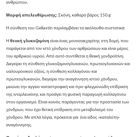
ανθρώπου.
Μορφή απελευθέρωσης:
Σκόνη, καθαρό βάρος 150 g
Η σύνθεση του Gellastin περιλαμβάνει τα ακόλουθα συστατικά:
Η
θειική γλυκοζαμίνη
είναι ένας μονοσακχαρίτης στη δομή, που
παράγεται από τον ιστό χόνδρου των αρθρώσεων και είναι μέρος
του αρθρικού υγρού. Από αυτό συντίθεται η θειική χονδροϊτίνη.
Διεγείρει τη σύνθεση γλυκοζαμινογλυκανών, πρωτεογλυκανών και
υαλουρονικού οξέος, η σύνθεση κολλαγόνου και
πρωτεογλυκανών, διεγείρει την αναγέννηση ιστού χόνδρου,
μειώνει την αγγειο-καταστροφική και προ-φλεγμονώδη επίδραση
της ιντερλευκίνης και προάγει τη φυσική παραγωγή κολλαγόνου
στον οργανισμό. Είναι κοινός παράγοντας για την προστασία των
χόνδρων, που έχει θετική επίδραση στο μεταβολισμό του
χόνδρου. Με απλά λόγια, πρόκειται για ένα είδος «καταλύτη»
αναγέννησης.