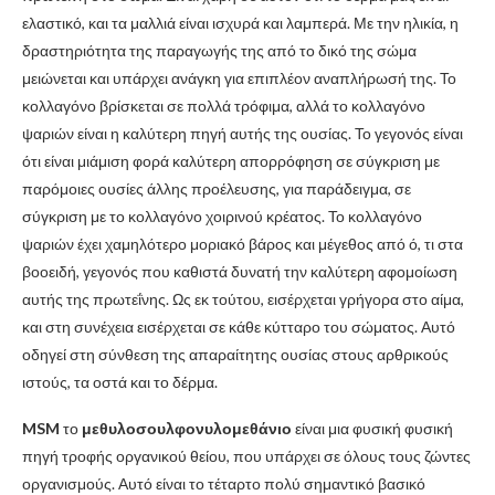
ελαστικό, και τα μαλλιά είναι ισχυρά και λαμπερά. Με την ηλικία, η
δραστηριότητα της παραγωγής της από το δικό της σώμα
μειώνεται και υπάρχει ανάγκη για επιπλέον αναπλήρωσή της. Το
κολλαγόνο βρίσκεται σε πολλά τρόφιμα, αλλά το κολλαγόνο
ψαριών είναι η καλύτερη πηγή αυτής της ουσίας. Το γεγονός είναι
ότι είναι μιάμιση φορά καλύτερη απορρόφηση σε σύγκριση με
παρόμοιες ουσίες άλλης προέλευσης, για παράδειγμα, σε
σύγκριση με το κολλαγόνο χοιρινού κρέατος. Το κολλαγόνο
ψαριών έχει χαμηλότερο μοριακό βάρος και μέγεθος από ό, τι στα
βοοειδή, γεγονός που καθιστά δυνατή την καλύτερη αφομοίωση
αυτής της πρωτεΐνης. Ως εκ τούτου, εισέρχεται γρήγορα στο αίμα,
και στη συνέχεια εισέρχεται σε κάθε κύτταρο του σώματος. Αυτό
οδηγεί στη σύνθεση της απαραίτητης ουσίας στους αρθρικούς
ιστούς, τα οστά και το δέρμα.
MSM
το
μεθυλοσουλφονυλομεθάνιο
είναι μια φυσική φυσική
πηγή τροφής οργανικού θείου, που υπάρχει σε όλους τους ζώντες
οργανισμούς. Αυτό είναι το τέταρτο πολύ σημαντικό βασικό