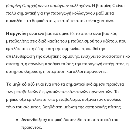
βιταμίνη C, αρχίζουν να παράγουν κολλαγόνο.
Η βιταμίνη C είναι
πολύ σημαντική για την παραγωγή κολλαγόνου μαζί με τα
αμινοξέα – τα δομικά στοιχεία από τα οποία είναι χτισμένο.
Η αργινίνη
είναι ένα βασικό αμινοξύ, το οποίο είναι βασικός
μεταβολίτης στις διαδικασίες του μεταβολισμού του αζώτου, που
εμπλέκεται στη δέσμευση της αμμωνίας προωθεί την
απελευθέρωση της αυξητικής ορμόνης, ενισχύει το ανοσοποιητικό
σύστημα, η αργινίνη προάγει επίσης την παραγωγή σπέρματος, η
αρτηριοσκλήρωση, η υπέρταση και άλλοι παράγοντες.
To μηλικό οξύ
είναι ένα από τα σημαντικά ενδιάμεσα προϊόντα
των μεταβολικών διεργασιών των ζωντανών οργανισμών. Το
μηλικό οξύ εμπλέκεται στο μεταβολισμό, αυξάνει τον συνολικό
τόνο του σώματος, βοηθά στη μείωση της αρτηριακής πίεσης.
Αντενδείξεις:
ατομική δυσανεξία στα συστατικά του
προϊόντος.