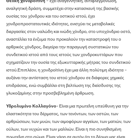
Θειική χονδροϊτίνη
– έχει αναγεννητική, αντιφλεγμονώδη,
αναλγητική δράση, συμμετέχει στην κατασκευή της βασικής
ουσίας του χόνδρου και του οστικού ιστού, έχει
χονδροπροστατευτικές ιδιότητες, ενισχύει τις μεταβολικές
διεργασίες στον υαλώδη και ινώδη χόνδρο, στο υποχόνδριο οστό,
αναστέλλει τα ένζυμα που προκαλούν την καταστροφή του ο
αρθρικός χόνδρος, διεγείρει την παραγωγή συστατικών του
συνδετικού ιστού από τους ιστούς των χονδροκυττάρων που
σχηματίζουν την ουσία της εξωκυτταρικής μήτρας του συνδετικού
ιστού.Επιπλέον, η χονδροϊτίνη έχει μια άλλη πολύτιμη ιδιότητα –
αυξάνει την αντίσταση του ιστού χόνδρου σε διάφορες χημικές
επιδράσεις, ενώ συμβάλλει στη βελτίωση της διείσδυσης της
γλυκοζαμίνης στην προσβεβλημένη άρθρωση.
Υδρολυμένο Κολλαγόνο-
Είναι μια πρωτεΐνη υπεύθυνη για την
ελαστικότητα του δέρματος, των τενόντων, των οστών, των
αρθρώσεων, των μυών, των αιμοφόρων αγγείων, των ματιών, των
ούλων, των νυχιών και των μαλλιών. Είναι η πιο συνηθισμένη
πρωτεΐνη στο σώμα. Είναι χάρη σε αυτόν ότι το δέρμα μας είναι