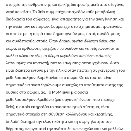
στοιχείο της ανθρώπινης και ζωικής διατροφής μετά από οξυγόνο,
νερό και αλάτι. Το θείο συμμετέχει σε σχεδόν κάθε μεταβολική
διαδικασία του σώματος, είναι απαραίτητο για την αναγέννηση και
την υγεία των κυττάρων. Συμμετέχει στο σχηματισμό πρωτεϊνών,
οι οποίες με τη σειρά τους δημιουργούν μυς, οστά, συνδέσμους
και συνδετικούς ιστούς.
Όταν δημιουργείται έλλειψη θείου στο
σώμα, οι αρθρώσεις αρχίζουν να σκίζουν και να πληγώνονται, τα
μαλλιά πέφτουν έξω, το δέρμα μεγαλώνει και όλες οι ζωτικές
λειτουργίες και τα συστήματα του σώματος αποτυγχάνουν.
Αυτό
είναι ιδιαίτερα έντονο με την ηλικία όταν πέφτει η συγκέντρωση του
μεθυλοσουλφονυλομεθανίου στο σώμα. Ως εκ τούτου, είναι
σημαντικό να αναπληρώνουμε συνεχώς τα αποθέματα αυτής της
ουσίας στο σώμα μας. Το MSM είναι μια ουσία
μεθυλοσουλφονυλμεθάνιο (μια οργανική ένωση που περιέχει
θείο), η οποία επηρεάζει το ανοσοποιητικό σύστημα, είναι
σημαντικό στοιχείο στη σύνθεση κολλαγόνου και κερατίνης,
δηλαδή διατηρεί την ελαστικότητα και τη σφριγηλότητα του
δέρματος, ενεργοποιεί την ανάπτυξη των νυχιών και των μαλλιών.