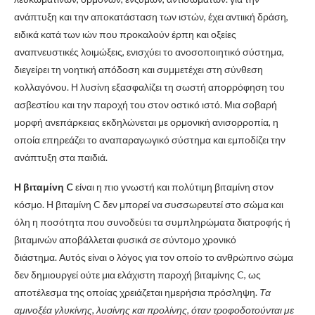
ανάπτυξη και την αποκατάσταση των ιστών, έχει αντιική δράση,
ειδικά κατά των ιών που προκαλούν έρπη και οξείες
αναπνευστικές λοιμώξεις, ενισχύει το ανοσοποιητικό σύστημα,
διεγείρει τη νοητική απόδοση και συμμετέχει στη σύνθεση
κολλαγόνου. Η λυσίνη εξασφαλίζει τη σωστή απορρόφηση του
ασβεστίου και την παροχή του στον οστικό ιστό. Μια σοβαρή
μορφή ανεπάρκειας εκδηλώνεται με ορμονική ανισορροπία, η
οποία επηρεάζει το αναπαραγωγικό σύστημα και εμποδίζει την
ανάπτυξη στα παιδιά.
Η βιταμίνη C
είναι η πιο γνωστή και πολύτιμη βιταμίνη στον
κόσμο. Η βιταμίνη C δεν μπορεί να συσσωρευτεί στο σώμα και
όλη η ποσότητα που συνοδεύει τα συμπληρώματα διατροφής ή
βιταμινών αποβάλλεται φυσικά σε σύντομο χρονικό
διάστημα. Αυτός είναι ο λόγος για τον οποίο το ανθρώπινο σώμα
δεν δημιουργεί ούτε μια ελάχιστη παροχή βιταμίνης C, ως
αποτέλεσμα της οποίας χρειάζεται ημερήσια πρόσληψη.
Τα
αμινοξέα γλυκίνης, λυσίνης και προλίνης, όταν τροφοδοτούνται με