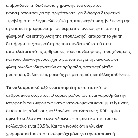
επιβραδύνει τη διαδικασία γήρανσης του σώματος
(χρησιμοποιείται για την τριχόπτωση, για διάφορα δερματικά
προβλήματα: φλεγμονώδες έκζεμα, υπερκεράτωση, βελτίωση της
υγείας και της εμφάνισης του δέρματος, ανακούφιση από τη
φλεγμονή και επιτάχυνση της επούλωσης). απαραίτητο για τη
διατήρηση της ακεραιότητας του συνδετικού ιστού που
αποτελείται από τις αρθρώσεις, τους συνδέσμους, τους χόνδρους
και τους βλεννογόνους. χρησιμοποιείται για την ανακούφιση
φλεγμονωδών διεργασιών σε αρθρίτιδα, οστεοαρθρίτιδα,
μυοσίτιδα, θυλακίτιδα, μυϊκούς ρευματισμούς και άλλες ασθένειες.
Το υαλουρονικό οξύ
είναι απαραίτητο συστατικό του
ανθρώπινου σώματος. Ο κύριος ρόλος του είναι να ρυθμίζει την
ισορροπία του νερού των ιστών στο σώμα και να συμμετέχει στις
διαδικασίες σύνθεσης κολλαγόνου και ελαστίνης. Κάθε τρίτο
αμινοξύ κολλαγόνου είναι γλυκίνη. Η περιεκτικότητά του σε
κολλαγόνο είναι 33,5%. Και το γεγονός ότι η γλυκίνη
χρησιμοποιείται από το σώμα όχι μόνο για την κατασκευή