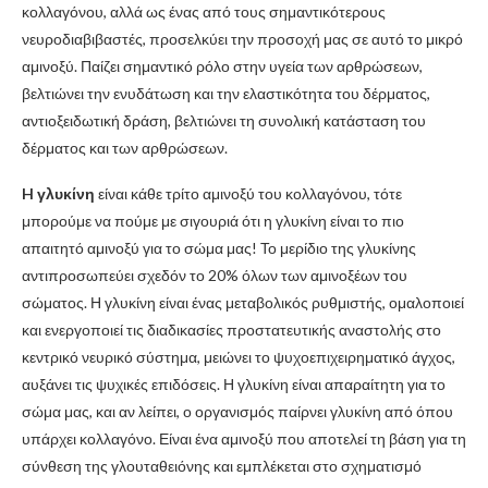
κολλαγόνου, αλλά ως ένας από τους σημαντικότερους
νευροδιαβιβαστές, προσελκύει την προσοχή μας σε αυτό το μικρό
αμινοξύ. Παίζει σημαντικό ρόλο στην υγεία των αρθρώσεων,
βελτιώνει την ενυδάτωση και την ελαστικότητα του δέρματος,
αντιοξειδωτική δράση, βελτιώνει τη συνολική κατάσταση του
δέρματος και των αρθρώσεων.
H γλυκίνη
είναι κάθε τρίτο αμινοξύ του κολλαγόνου, τότε
μπορούμε να πούμε με σιγουριά ότι η γλυκίνη είναι το πιο
απαιτητό αμινοξύ για το σώμα μας! Το μερίδιο της γλυκίνης
αντιπροσωπεύει σχεδόν το 20% όλων των αμινοξέων του
σώματος. Η γλυκίνη είναι ένας μεταβολικός ρυθμιστής, ομαλοποιεί
και ενεργοποιεί τις διαδικασίες προστατευτικής αναστολής στο
κεντρικό νευρικό σύστημα, μειώνει το ψυχοεπιχειρηματικό άγχος,
αυξάνει τις ψυχικές επιδόσεις. Η γλυκίνη είναι απαραίτητη για το
σώμα μας, και αν λείπει, ο οργανισμός παίρνει γλυκίνη από όπου
υπάρχει κολλαγόνο. Είναι ένα αμινοξύ που αποτελεί τη βάση για τη
σύνθεση της γλουταθειόνης και εμπλέκεται στο σχηματισμό