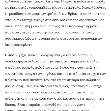
κολλαγόνου, κρεατίνης και λεκιθίνης. Η γλυκίνη παίζει επίσης ρόλο
ως ηρεμιστικός νευροδιαβιβαστής στον εγκέφαλο, διευκολύνοντας
τη μετάδοση των νευρικών ερεθισμάτων. Βρίσκεται σε όλους τους
ιστούς, συμμετέχει ενεργά στις διαδικασίες παροχής οξυγόνου σε
νέα κύτταρα, συμμετέχει σημαντικός στην παραγωγή ορμονών
που είναι υπεύθυνες για την ενίσχυση του ανοσοποιητικού
συστήματος (μέσω της συμμετοχής στη σύνθεση αντισωμάτων
(ανοσοσφαιρίνες)
Η λυσίνη
έχει μεγάλη βιολογική αξία για τον άνθρωπο. Σε
συνδυασμό με άλλα απαραίτητα αμινοξέα, συμμετέχει σε όλες
σχεδόν τις φυσιολογικές διεργασίες. Η λυσίνη υποστηρίζει την
κανονική λειτουργία των οργάνων και συνιστά δομικό στοιχείο των
πρωτεϊνών που συνθέτει τον ιστό και τα κύτταρα του σώματος
μας. Λυσίνη – είναι ένα απαραίτητο αμινοξύ το οποίο συμμετέχει
στο σχηματισμό του κολλαγόνου, είναι απαραίτητο για την
ανάπτυξη και την επισκευή των ιστών και επίσης έχει μια αντι-ιική
δράση. Είναι απαραίτητο αμινοξύ για την παραγωγή
λευκωματινών, ορμονών, ενζύμων, αντισωμάτων. για την